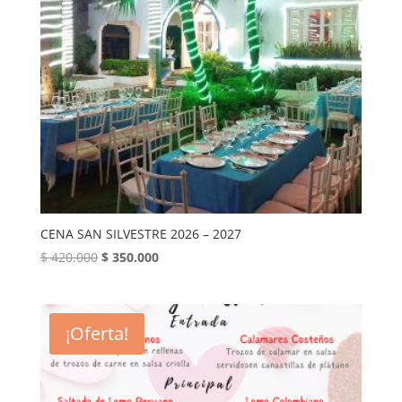
CENA SAN SILVESTRE 2026 – 2027
El
El
$
420.000
$
350.000
precio
precio
original
actual
era:
es:
¡Oferta!
$ 420.000.
$ 350.000.