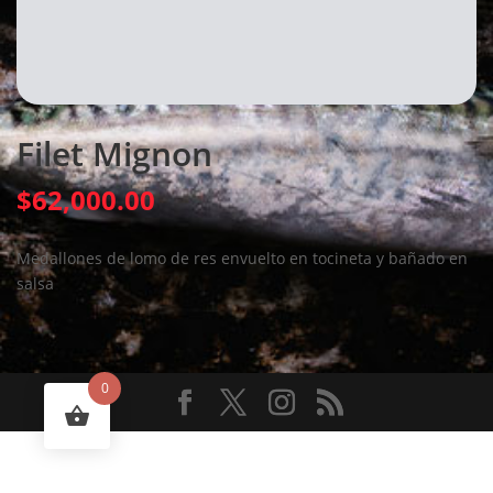
Filet Mignon
$
62,000.00
Medallones de lomo de res envuelto en tocineta y bañado en
salsa
0