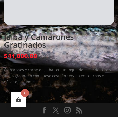
Jaiba y Camarones
Gratinados
$
44,000.00
Camarones y carne de Jaiba con un toque de leche de coco y
luego gratinado con queso costeño servida en conchas de
nácar de ostiones
0