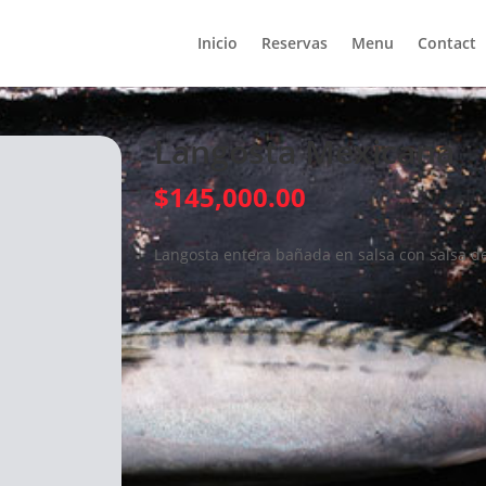
Inicio
Reservas
Menu
Contact
Langosta Mexicana
$
145,000.00
Langosta entera bañada en salsa con salsa de 