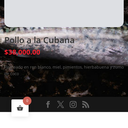
Pollo a la Cubana
$
38,000.00
Flameado en ron blanco, miel, pimientos, hierbabuena y zumo
de coco
0